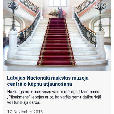
Latvijas Nacionālā mākslas muzeja
centrālo kāpņu atjaunošana
Nozīmīgs notikums visas valsts mērogā. Uzņēmums
„Pilsakmens” lepojas ar to, ka varēja ņemt dalību šajā
vēsturiskajā darbā...
17. November, 2016