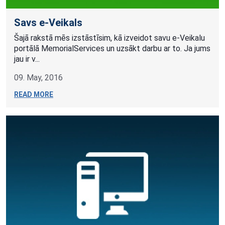
​Savs e-Veikals
Šajā rakstā mēs izstāstīsim, kā izveidot savu e-Veikalu
portālā MemorialServices un uzsākt darbu ar to. Ja jums
jau ir v...
09. May, 2016
READ MORE