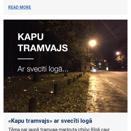
READ MORE
«Kapu tramvajs» ar svecīti logā
Tēma par jaunā tramvaja maršruta izbūvi Rīgā caur