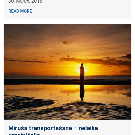
30. March, 2016
READ MORE
Mirušā transportēšana – nelaiķa