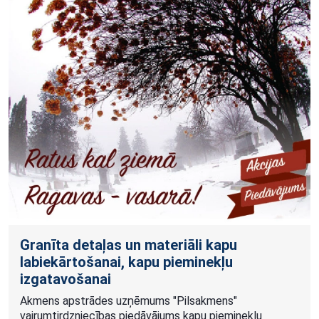
Granīta detaļas un materiāli kapu
labiekārtošanai, kapu pieminekļu
izgatavošanai
Akmens apstrādes uzņēmums "Pilsakmens"
vairumtirdzniecības piedāvājums kapu pieminekļu