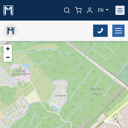
EN
+
−