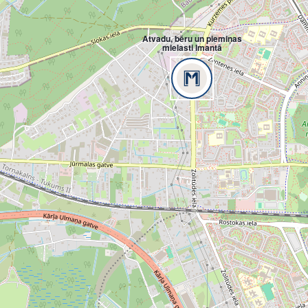
Atvadu, bēru un piemiņas
mielasti Imantā