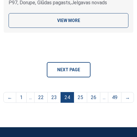
P97, Dorupe, Glūdas pagasts,Jelgavas novads
VIEW MORE
NEXT PAGE
←
1
...
22
23
24
25
26
...
49
→