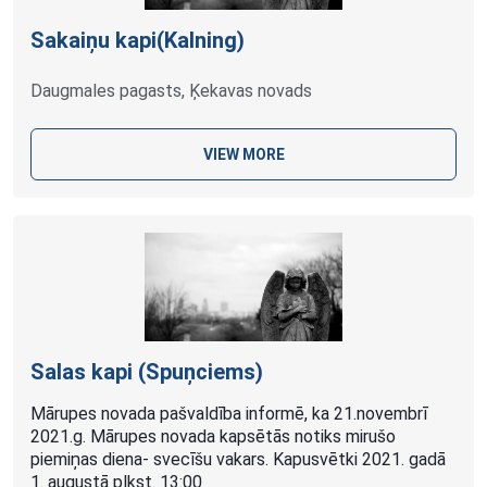
Sakaiņu kapi(Kalning)
Daugmales pagasts, Ķekavas novads
VIEW MORE
Salas kapi (Spuņciems)
Mārupes novada pašvaldība informē, ka 21.novembrī
2021.g. Mārupes novada kapsētās notiks mirušo
piemiņas diena- svecīšu vakars. Kapusvētki 2021. gadā
1. augustā plkst. 13:00