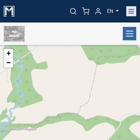
EN
+
−