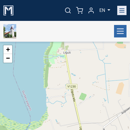
EN
+
−