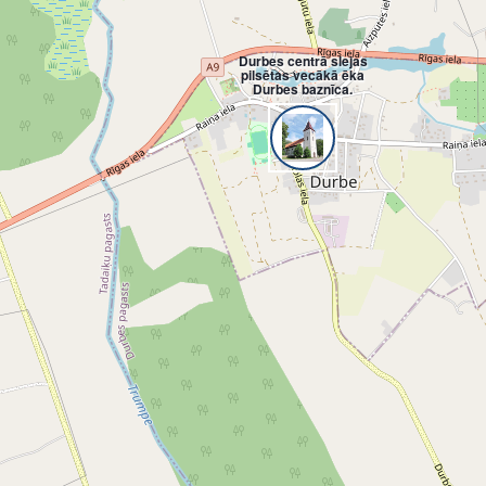
Durbes centrā slejas
pilsētas vecākā ēka
Durbes baznīca.