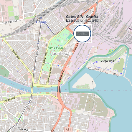
Gabro SIA - Granīta
izstrādājumi Latvijā