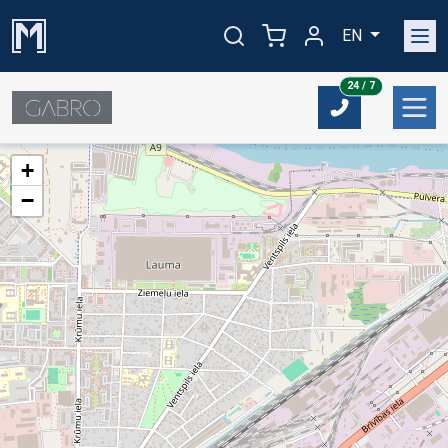
EN
24/7
24 / 7
+
−