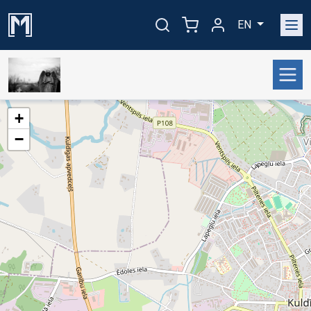
EN
+
−