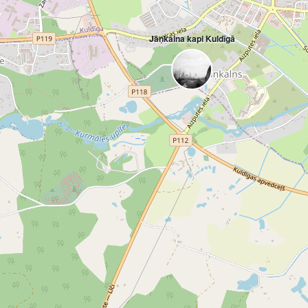
Jāņkalna kapi Kuldīgā