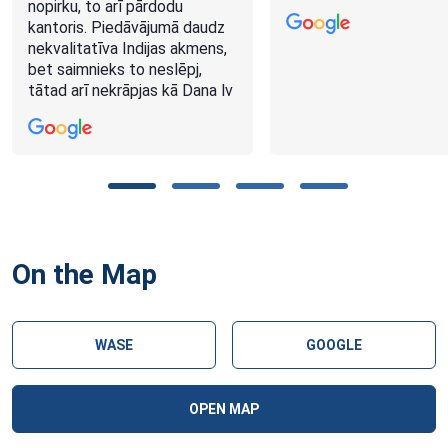
nopirku, to arī pārdodu
kantoris. Piedāvājumā daudz
nekvalitatīva Indijas akmens,
bet saimnieks to neslēpj,
tātad arī nekrāpjas kā Dana lv
On the Map
WASE
GOOGLE
OPEN MAP