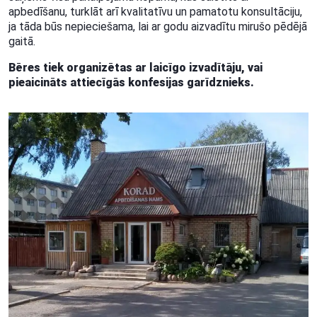
apbedīšanu, turklāt arī kvalitatīvu un pamatotu konsultāciju,
ja tāda būs nepieciešama, lai ar godu aizvadītu mirušo pēdējā
gaitā.
Bēres tiek organizētas ar laicīgo izvadītāju, vai
pieaicināts attiecīgās konfesijas garīdznieks.