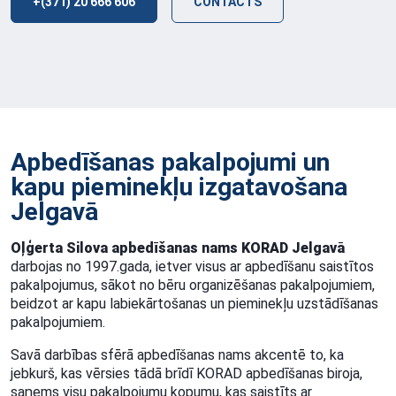
+(371) 20 666 606
CONTACTS
Apbedīšanas pakalpojumi un
kapu pieminekļu izgatavošana
Jelgavā
Oļģerta Silova apbedīšanas nams KORAD Jelgavā
darbojas no 1997.gada, ietver visus ar apbedīšanu saistītos
pakalpojumus, sākot no bēru organizēšanas pakalpojumiem,
beidzot ar kapu labiekārtošanas un pieminekļu uzstādīšanas
pakalpojumiem.
Savā darbības sfērā apbedīšanas nams akcentē to, ka
jebkurš, kas vērsies tādā brīdī KORAD apbedīšanas biroja,
saņems visu pakalpojumu kopumu, kas saistīts ar