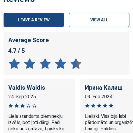
LEAVE A REVIEW
VIEW ALL
Average Score
4.7 / 5
Valdis Waldis
Ирина Калиш
24. Sep 2025
09. Feb 2024
Liela standarta pieminekļu
Lieliski. Viss bija labi
izvēle, bet ļoti dārgi. Paši
pārdomāts un organizē
neko neizgatavo, tipisks ko
Laicīgi. Paldies.