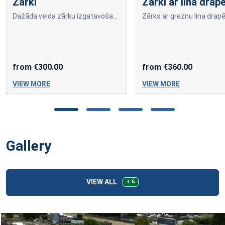
Zārki
Zārki ar lina dra
Dažāda veida zārku izgatavošana pēc klientu pasūtījumiem.
from €300.00
from €360.00
VIEW MORE
VIEW MORE
Gallery
VIEW ALL
+ 6