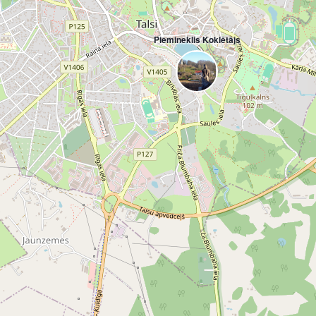
Piemineklis Koklētājs