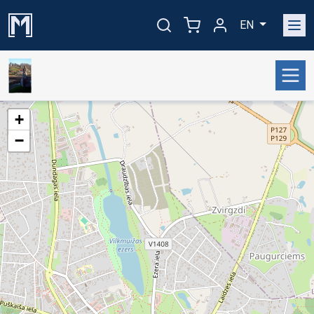
EN
+
−