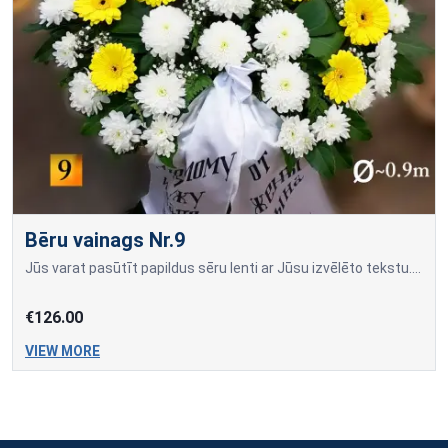
Bēru vainags Nr.9
Jūs varat pasūtīt papildus sēru lenti ar Jūsu izvēlēto tekstu. Lentu krāsas: Melna, Balta, Bordo, Zila, Zelta, Līnu.Piedāvājam bēru ziedus ar piegādi visos Rīgas kapos uz atvadu ceremoni
€126.00
VIEW MORE