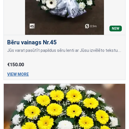
NEW
Bēru vainags Nr.45
Jūs varat pasūtīt papildus sēru lenti ar Jūsu izvēlēto tekstu. Lentu krāsas: Melna, Balta, Bordo, Zila, Zelta, Līnu.Piedāvājam bēru ziedus ar piegādi visos Rīgas kapos uz atvadu ceremoni
€150.00
VIEW MORE