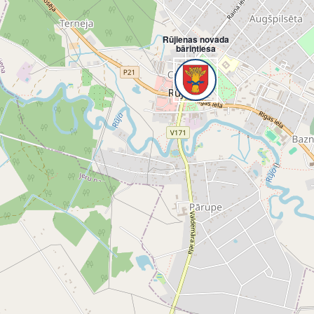
Rūjienas novada
bāriņtiesa