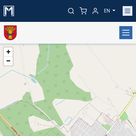
EN
+
−