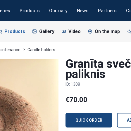
eries
Products
Obituary
News
Partners
C
Products
Gallery
Video
On the map
maintenance
Candle holders
Granīta sveč
paliknis
ID: 1308
€70.00
QUICK ORDER
A