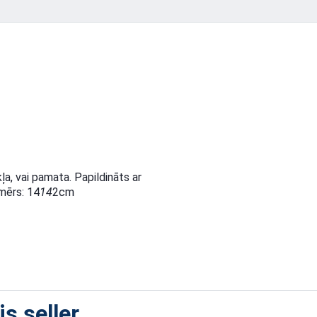
a, vai pamata. Papildināts ar
mērs: 14
14
2cm
s seller