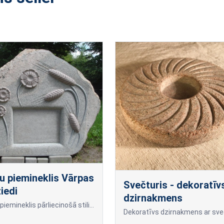
u piemineklis Vārpas
Svečturis - dekoratīv
iedi
dzirnakmens
Kapu piemineklis pārliecinošā stilizācijā ar virpotiem un inkrustētiem elementiem, kas veidots unikālā tēlnieka Ronalda Jaunzema autortehnikā. Romantiska kompozīcija ar Latvijas ainavai tik