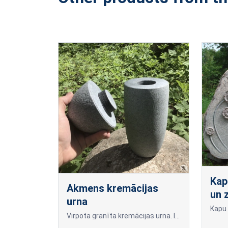
Kap
Akmens kremācijas
un z
urna
Virpota granīta kremācijas urna. Izgatavota no cieta un mūžīga materiāla - granīta