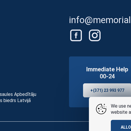
info@memorials
Immediate Help
00-24
+(371) 23 993 977
asaules Apbedītāju
s biedrs Latvijā
We use ne
website a
ALL