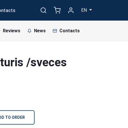
EN
ontacts
Reviews
News
Contacts
turis /sveces
DD TO ORDER