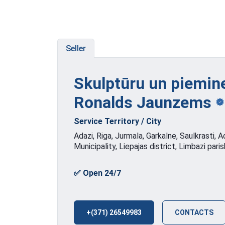
Seller
Skulptūru un piemine
Ronalds
Jaunzems
Service Territory / City
Adazi, Riga, Jurmala, Garkalne, Saulkrasti, A
Municipality, Liepajas district, Limbazi paris
✅ Open 24/7
+(371) 26549983
CONTACTS