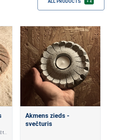
ALL PRODUCTS
+ 4
s
Akmens zieds -
svečturis
Dekoratīvs dzirnakmens ar svečtura funkciju tējas svecei. Novietojams uz galda vai stiprināms pie akmeņa Izmēri: 14*14*2cm