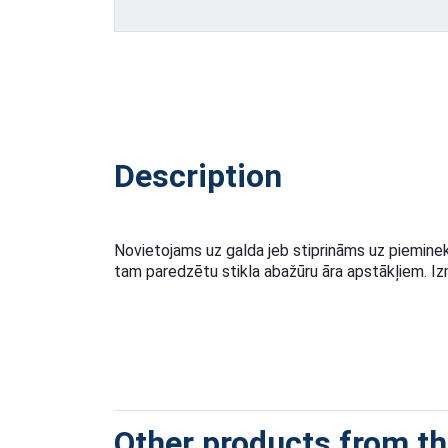
Description
Novietojams uz galda jeb stiprināms uz pieminekļ
tam paredzētu stikla abažūru āra apstākļiem. Iz
Other products from thi