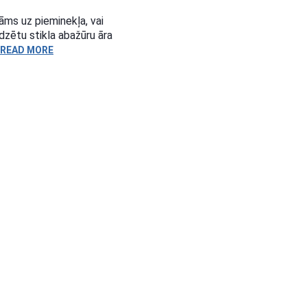
āms uz pieminekļa, vai
dzētu stikla abažūru āra
READ MORE