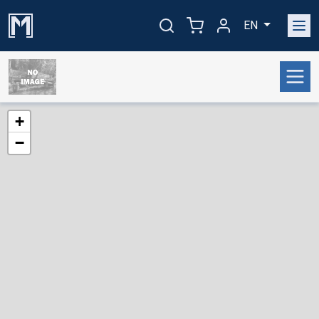
EN
+
−