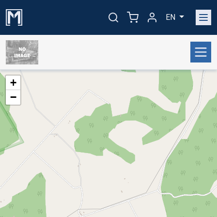
EN
+
−