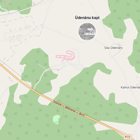
Ūdenānu kapi