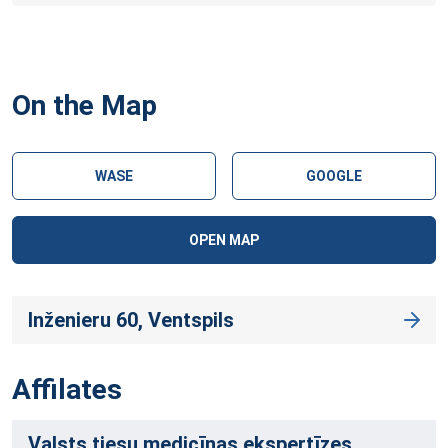
On the Map
WASE
GOOGLE
OPEN MAP
Inženieru 60, Ventspils
Affilates
Valsts tiesu medicīnas ekspertīzes