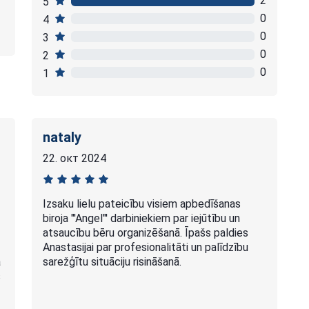
2
5
0
4
0
3
0
2
0
1
nataly
22. окт 2024
Izsaku lielu pateicību visiem apbedīšanas
biroja "'Angel"' darbiniekiem par iejūtību un
atsaucību bēru organizēšanā. Īpašs paldies
Anastasijai par profesionalitāti un palīdzību
ā
sarežģītu situāciju risināšanā.
s