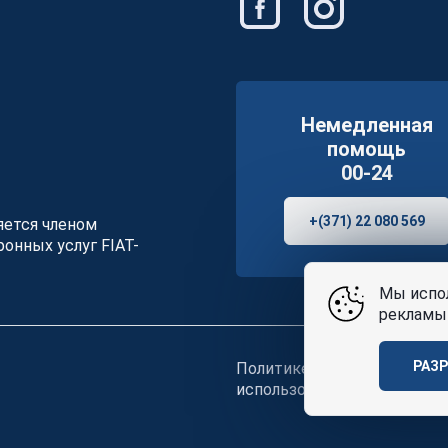
Немедленная
помощь
00-24
+(371) 22 080 569
ляется членом
онных услуг FIAT-
Мы испол
рекламы 
РАЗ
Политике конфиденциальн
использования