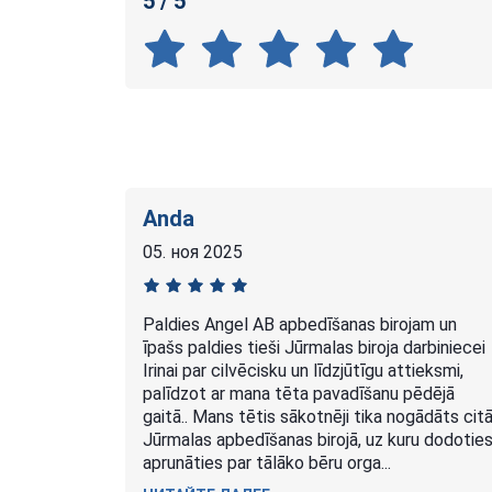
5 / 5
Anda
05. ноя 2025
Paldies Angel AB apbedīšanas birojam un
īpašs paldies tieši Jūrmalas biroja darbiniecei
Irinai par cilvēcisku un līdzjūtīgu attieksmi,
palīdzot ar mana tēta pavadīšanu pēdējā
gaitā.. Mans tētis sākotnēji tika nogādāts cit
Jūrmalas apbedīšanas birojā, uz kuru dodotie
aprunāties par tālāko bēru orga...