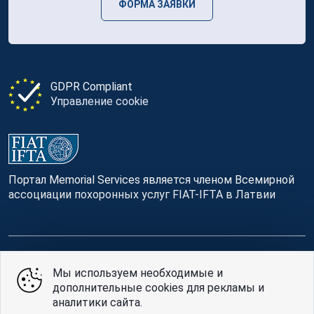
ФОРМА ЗАЯВКИ
GDPR Compliant
Управление cookie
Портал Memorial Services является членом Всемирной
ассоциации похоронных услуг FIAT-IFTA в Латвии
© Memorial Services, 2016 — 2026 pr3-g
Мы используем необходимые и
дополнительные cookies для рекламы и
Политике конфиденциальности
и
условия
аналитики сайта.
использования