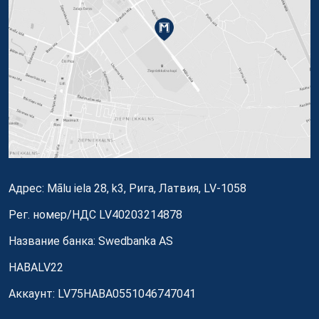
Адрес: Mālu iela 28, k3, Рига, Латвия, LV-1058
Рег. номер/НДС LV40203214878
Название банка: Swedbanka AS
HABALV22
Аккаунт: LV75HABA0551046747041