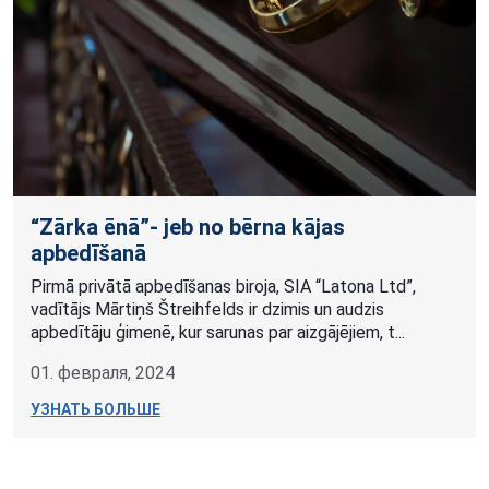
“Zārka ēnā”- jeb no bērna kājas
apbedīšanā
Pirmā privātā apbedīšanas biroja, SIA “Latona Ltd”,
vadītājs Mārtiņš Štreihfelds ir dzimis un audzis
apbedītāju ģimenē, kur sarunas par aizgājējiem, t...
01. февраля, 2024
УЗНАТЬ БОЛЬШЕ