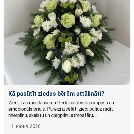
Kā pasūtīt ziedus bērēm attālināti?
Ziedi, kas runā klusumā Pēdējās atvadas ir īpašs un
emocionāls brīdis. Pareizi izvēlēti ziedi palīdz radīt
mierpilnu, skaistu un cieņpilnu atmosfēru, ...
11. июня, 2026