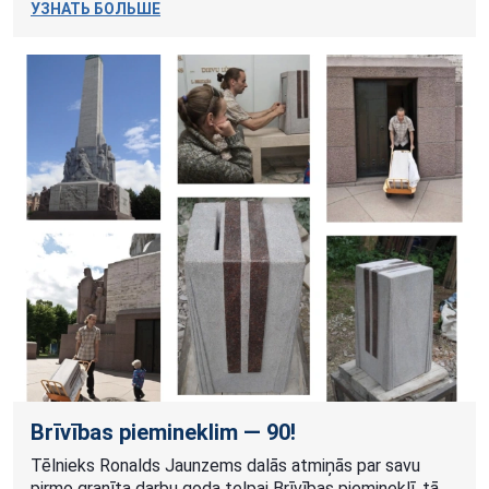
УЗНАТЬ БОЛЬШЕ
Brīvības piemineklim — 90!
Tēlnieks Ronalds Jaunzems dalās atmiņās par savu
pirmo granīta darbu goda telpai Brīvības piemineklī, tā