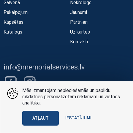
Galvenā
Nekrologs
Pakalpojumi
Jaunumi
Kapsētas
Partnieri
Katalogs
Uz kartes
Kontakti
info@memorialservices.lv
Mēs izmantojam nepieciešamās un papildu
sīkdatnes personalizētām reklāmām un vietnes
analītikai.
Palīdzība tūlīt
IESTATĪJUMI
ATĻAUT
00-24