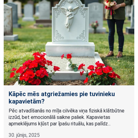
Kāpēc mēs atgriežamies pie tuvinieku
kapavietām?
Pēc atvadīšanās no mīļa cilvēka viņa fiziskā klātbūtne
izzūd, bet emocionālā saikne paliek. Kapavietas
apmeklējums kļūst par īpašu rituālu, kas palīdz...
30. jūnijs, 2025