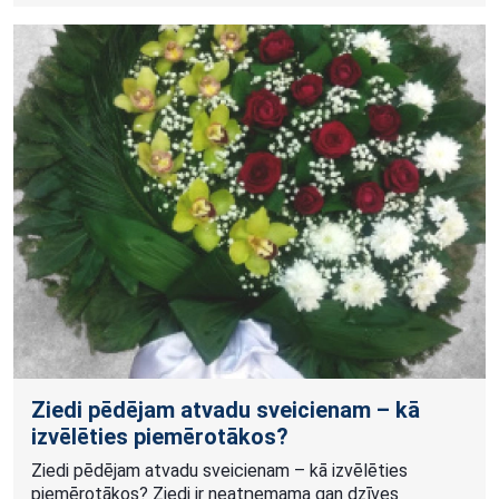
Ziedi pēdējam atvadu sveicienam – kā
izvēlēties piemērotākos?
Ziedi pēdējam atvadu sveicienam – kā izvēlēties
piemērotākos? Ziedi ir neatņemama gan dzīves