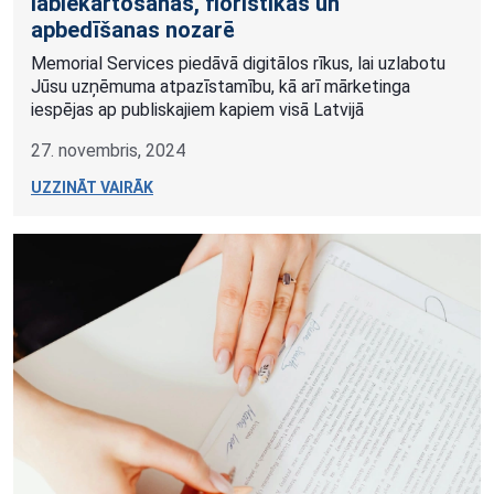
labiekārtošanas, floristikas un
apbedīšanas nozarē
Memorial Services piedāvā digitālos rīkus, lai uzlabotu
Jūsu uzņēmuma atpazīstamību, kā arī mārketinga
iespējas ap publiskajiem kapiem visā Latvijā
27. novembris, 2024
UZZINĀT VAIRĀK