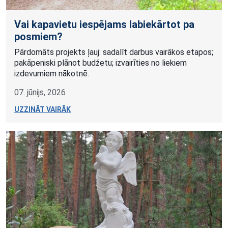
Vai kapavietu iespējams labiekārtot pa
posmiem?
Pārdomāts projekts ļauj: sadalīt darbus vairākos etapos;
pakāpeniski plānot budžetu; izvairīties no liekiem
izdevumiem nākotnē.
07. jūnijs, 2026
UZZINĀT VAIRĀK