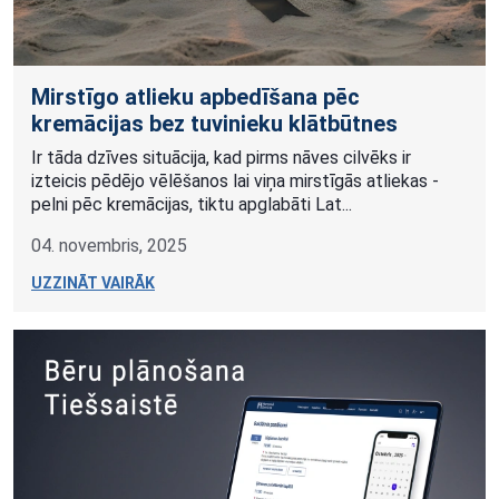
Mirstīgo atlieku apbedīšana pēc
kremācijas bez tuvinieku klātbūtnes
Ir tāda dzīves situācija, kad pirms nāves cilvēks ir
izteicis pēdējo vēlēšanos lai viņa mirstīgās atliekas -
pelni pēc kremācijas, tiktu apglabāti Lat...
04. novembris, 2025
UZZINĀT VAIRĀK