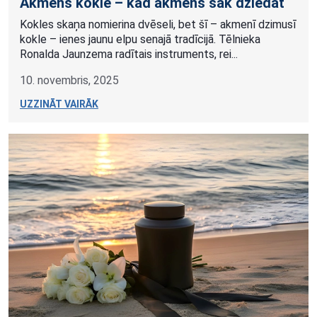
Akmens kokle – kad akmens sāk dziedāt
Kokles skaņa nomierina dvēseli, bet šī – akmenī dzimusī
kokle – ienes jaunu elpu senajā tradīcijā. Tēlnieka
Ronalda Jaunzema radītais instruments, rei...
10. novembris, 2025
UZZINĀT VAIRĀK