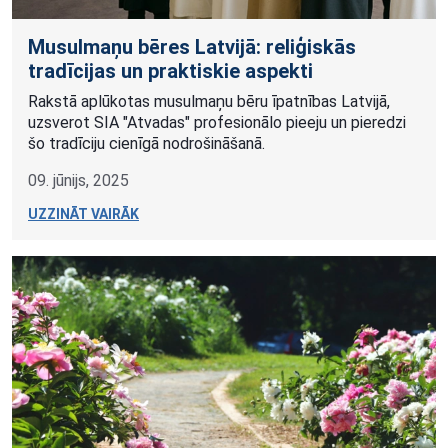
Musulmaņu bēres Latvijā: reliģiskās
tradīcijas un praktiskie aspekti
Rakstā aplūkotas musulmaņu bēru īpatnības Latvijā,
uzsverot SIA "Atvadas" profesionālo pieeju un pieredzi
šo tradīciju cienīgā nodrošināšanā.
09. jūnijs, 2025
UZZINĀT VAIRĀK