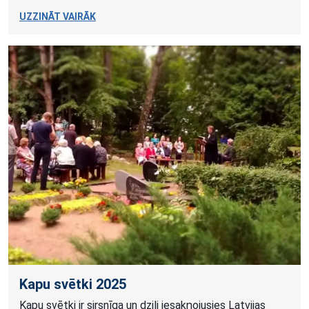
UZZINĀT VAIRĀK
Kapu svētki 2025
Kapu svētki ir sirsnīga un dziļi iesakņojusies Latvijas