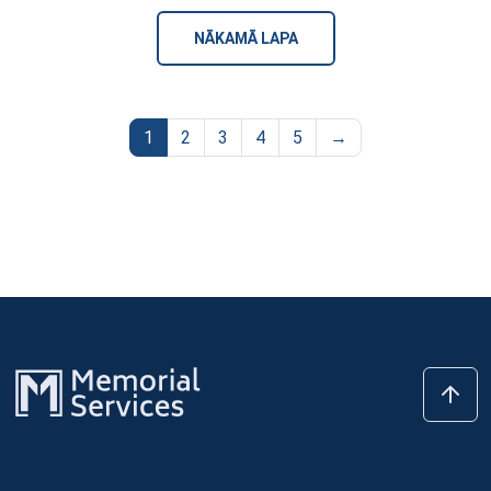
NĀKAMĀ LAPA
1
2
3
4
5
→