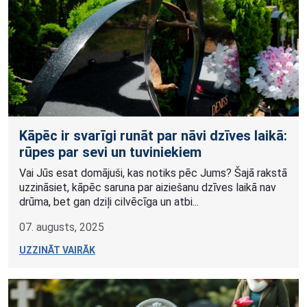
Kāpēc ir svarīgi runāt par nāvi dzīves laikā:
rūpes par sevi un tuviniekiem
Vai Jūs esat domājuši, kas notiks pēc Jums? Šajā rakstā
uzzināsiet, kāpēc saruna par aiziešanu dzīves laikā nav
drūma, bet gan dziļi cilvēcīga un atbi...
07. augusts, 2025
UZZINĀT VAIRĀK