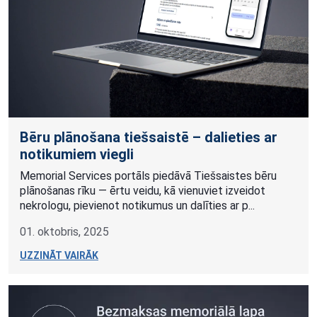
Bēru plānošana tiešsaistē – dalieties ar
notikumiem viegli
Memorial Services portāls piedāvā Tiešsaistes bēru
plānošanas rīku — ērtu veidu, kā vienuviet izveidot
nekrologu, pievienot notikumus un dalīties ar p...
01. oktobris, 2025
UZZINĀT VAIRĀK