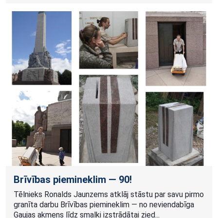
Brīvības piemineklim — 90!
Tēlnieks Ronalds Jaunzems atklāj stāstu par savu pirmo
granīta darbu Brīvības piemineklim — no neviendabīga
Gaujas akmens līdz smalki izstrādātai zied...