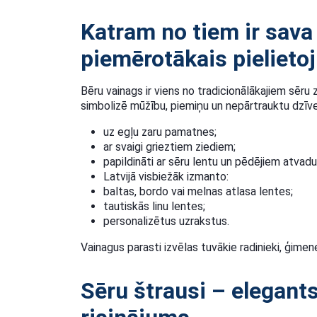
Katram no tiem ir sav
piemērotākais pielieto
Bēru vainags ir viens no tradicionālākajiem sēru 
simbolizē mūžību, piemiņu un nepārtrauktu dzīves 
uz egļu zaru pamatnes;
ar svaigi grieztiem ziediem;
papildināti ar sēru lentu un pēdējiem atvad
Latvijā visbiežāk izmanto:
baltas, bordo vai melnas atlasa lentes;
tautiskās linu lentes;
personalizētus uzrakstus.
Vainagus parasti izvēlas tuvākie radinieki, ģimene
Sēru štrausi – elegant