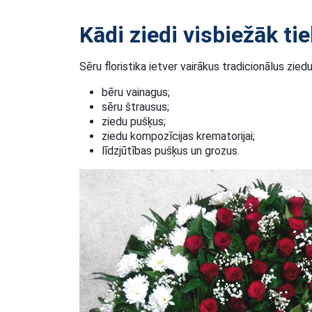
Kādi ziedi visbiežāk ti
Sēru floristika ietver vairākus tradicionālus zied
bēru vainagus;
sēru štrausus;
ziedu pušķus;
ziedu kompozīcijas krematorijai;
līdzjūtības pušķus un grozus.