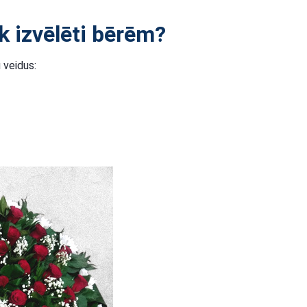
ek izvēlēti bērēm?
u veidus: