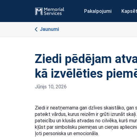
Pakalpojumi
Kapsē
Jaunumi
Ziedi pēdējam atv
kā izvēlēties piem
Jūnijs 10, 2026
Ziedi ir neatņemama gan dzīves skaistāko, gan s
pateikt vārdus, kurus reizēm ir grūti izrunāt ska
pateicību un klusās atvadas no cilvēka, kurš mums
kļūst par simbolisku piemiņas un cieņas apliecinā
ļoti personiska un emocionāla.