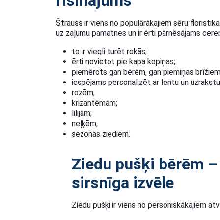
risinājums
Štrauss ir viens no populārākajiem sēru floristi
uz zaļumu pamatnes un ir ērti pārnēsājams cerem
to ir viegli turēt rokās;
ērti novietot pie kapa kopiņas;
piemērots gan bērēm, gan piemiņas brīžiem
iespējams personalizēt ar lentu un uzrakstu. 
rozēm;
krizantēmām;
lilijām;
neļķēm;
sezonas ziediem.
Ziedu pušķi bērēm –
sirsnīga izvēle
Ziedu pušķi ir viens no personiskākajiem atv