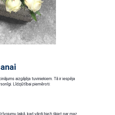
šanai
ecinājums aizgājēja tuviniekiem. Tā ir iespēja
sonīgi. Līdzjūtībai piemēroti:
zīvojumu laikā, kad vārdi bieži šķiet par maz.