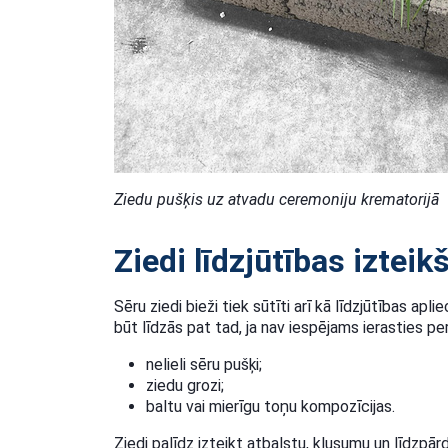
Ziedu pušķis uz atvadu ceremoniju krematorijā
Ziedi līdzjūtības izteik
Sēru ziedi bieži tiek sūtīti arī kā līdzjūtības apli
būt līdzās pat tad, ja nav iespējams ierasties per
nelieli sēru pušķi;
ziedu grozi;
baltu vai mierīgu toņu kompozīcijas.
Ziedi palīdz izteikt atbalstu, klusumu un līdzpārd