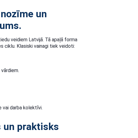
a nozīme un
jums.
ziedu veidiem Latvijā. Tā apaļā forma
ciklu. Klasiski vainagi tiek veidoti:
u vārdiem.
 vai darba kolektīvi.
s un praktisks