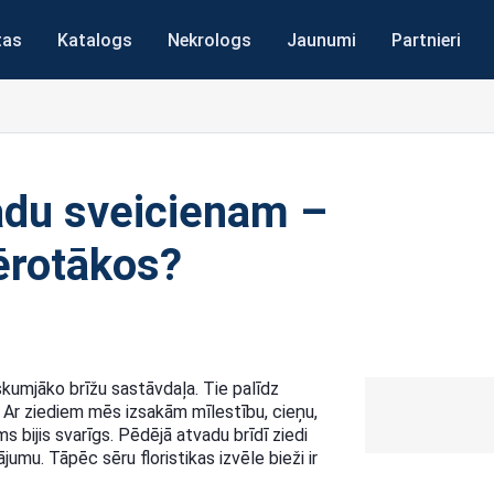
tas
Katalogs
Nekrologs
Jaunumi
Partnieri
adu sveicienam –
ērotākos?
kumjāko brīžu sastāvdaļa. Tie palīdz
ļi. Ar ziediem mēs izsakām mīlestību, cieņu,
 bijis svarīgs. Pēdējā atvadu brīdī ziedi
jumu. Tāpēc sēru floristikas izvēle bieži ir