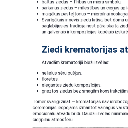
baltus ziedus – tīrības un miera simbolu;
sarkanus ziedus – mīlestības un cieņas apli
maigākus pasteļtoņus – mierpilnai noskaņai
Svarīgākais ir nevis ziedu krāsa, bet doma u
saglabājusies tradīcija nest pāra skaita zied
un galvenais ir kompozīcijas kopējais izskat
Ziedi krematorijas a
Atvadām krematorijā bieži izvēlas:
nelielus sēru pušķus;
floretes;
elegantas ziedu kompozīcijas;
grieztos ziedus bez smagām konstrukcijām
Tomēr svarīgi zināt — krematorijās nav ierobež
ceremonijās iespējams izmantot vainagus vai štra
emocionālu atvadu brīdi. Daudzi izvēlas minimāli
cieņpilnu atmosfēru.