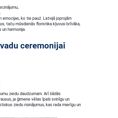
ecinājumu;
.
n emocijas, ko tie pauž. Latvijā joprojām
us, taču mūsdienās floristika kļuvusi brīvāka,
s un harmonija.
tvadu ceremonijai
.
ojumu ziedu daudzumam. Arī šādās
usus, ja ģimene vēlas īpaši svinīgu un
stiskus ziedu risinājumus, kas rada mierīgu un