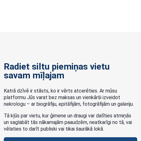
Radiet siltu piemiņas vietu
savam mīļajam
Katrā dzīvē ir stāsts, ko ir vērts atcerēties. Ar mūsu
platformu Jūs varat bez maksas un vienkārši izveidot
nekrologu – ar biogrāfiju, epitāfijām, fotogrāfijām un galeriju.
Tā kļūs par vietu, kur ģimene un draugi var dalīties atmiņās
un saglabāt tās nākamajām paaudzēm, neatkarīgi no tā, vai
vēlaties to darīt publiski vai tikai šaurākā lokā.