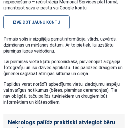
nepieciešams – reģistrācija Memorial Services platformā,
izmantojot savu e-pastu vai Google kontu.
IZVEIDOT JAUNU KONTU
Pirmais solis ir aizgājēja pamatinformācija: vārds, uzvārds,
dzimšanas un miršanas datumi. Ar to pietiek, lai uzsāktu
piemiņas lapas veidošanu.
Lai piemiņas vieta kļūtu personiskāka, pievienojiet aizgājēja
fotogrāfiju un īsu dzīves aprakstu. Tas palīdzēs draugiem un
ģimenei saglabāt atmiņas siltumā un cieņā.
Papildus varat norādīt apbedījuma vietu, ziedojumu iespēju
vai svarīgus notikumus (bēres, piemiņas ceremonijas). Tie
nav obligāti, taču palīdz tuviniekiem un draugiem būt
informētiem un klātesošiem.
Nekrologs palīdz praktiski atvieglot bēru