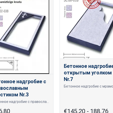
Бетонное надгробие
открытым уголком
Nr.7
тонное надгробие с
авославным
стиком Nr.3
Бетонное надгробие с православным крестиком. Одноместное надгробие с открытой поверхностью и мраморной крошкой.
6.80
€145.20 - 188.76