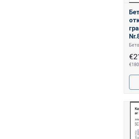
Бе
от
гр
Nr.
€2
€180