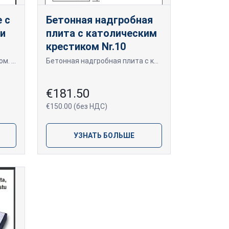
 с
Бетонная надгробная
и
плита с католическим
крестиком Nr.10
Бетонное надгробие с декором. Одноместное бетонное надгробие с мраморной крошкой и открытым уголком.
Бетонная надгробная плита с католическим крестом. Одноместное надгробие с закрытой поверхностью и мраморной крошкой.
€181.50
€150.00 (без НДС)
УЗНАТЬ БОЛЬШЕ