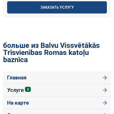
ЗАКАЗАТЬ УСЛУГУ
больше из Balvu Vissvētākās
Trīsvienības Romas katoļu
baznīca
Главная
Услуги
2
На карте