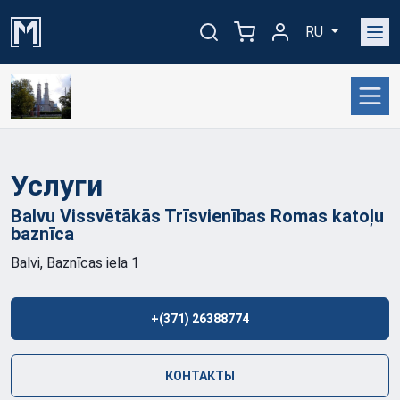
RU
Услуги
Balvu Vissvētākās Trīsvienības Romas katoļu
baznīca
Balvi, Baznīcas iela 1
+(371) 26388774
КОНТАКТЫ