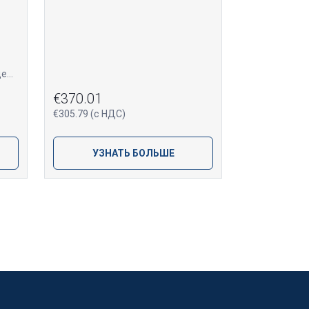
Католические, лютеранские деревянные кресты для похорон, подходящие как для индивидуальных, так и для семейных мест захоронения.
€370.01
€305.79 (с НДС)
УЗНАТЬ БОЛЬШЕ