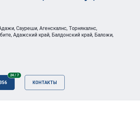
 Адажи, Сауреши, Агенскалнс, Торнякалнс,
бите, Адажский край, Балдонский край, Баложи,
24/7
24 / 7
 356
КОНТАКТЫ