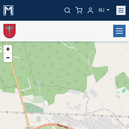
RU
+
−