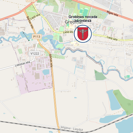
Grobiņas novada
bāriņtiesa