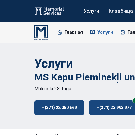
Услуги
Кладбища
Главная
Услуги
Га
Услуги
MS Kapu Pieminekļi u
Mālu iela 28, Rīga
+(371) 22 080 569
+(371) 23 993 977