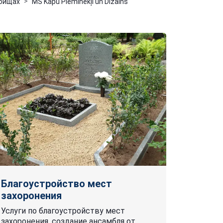
дбищах
MS Kapu Pieminekļi un Dizains
Благоустройство мест
захоронения
Услуги по благоустройству мест
захоронения, создание ансамбля от