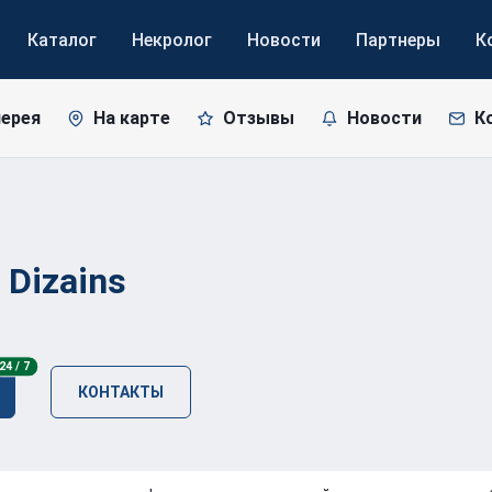
Каталог
Некролог
Новости
Партнеры
К
лерея
На карте
Отзывы
Новости
К
n
Dizains
24/7
24 / 7
КОНТАКТЫ