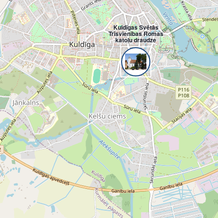
Kuldīgas Svētās
Trīsvienības Romas
katoļu draudze