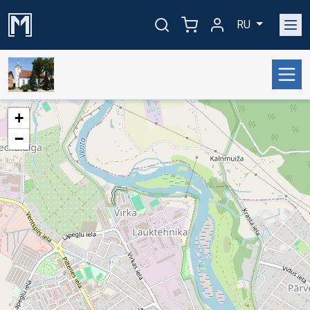
RU
+
−