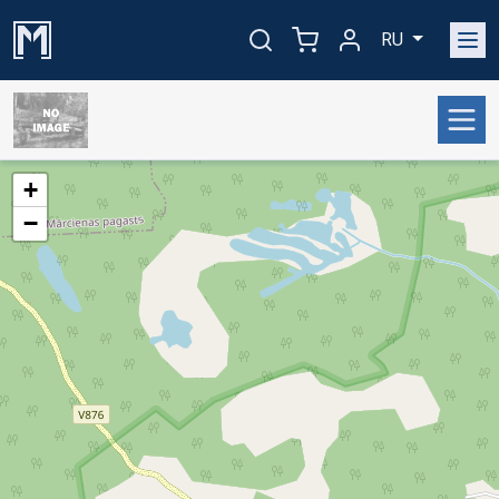
RU
+
−