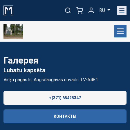
RU
Галерея
Lubažu
kapsēta
Višķu pagasts, Augšdaugavas novads, LV-5481
+(371) 65425347
КОНТАКТЫ