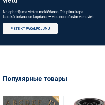
vietu
No apbedījuma vietas meklēšanas līdz pilnai kapa
labiekārtošanai un kopšanai — visu nodrošinām vienuviet.
PIETEIKT PAKALPOJUMU
Популярные товары