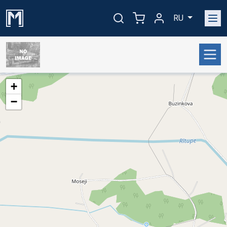
RU
+
−