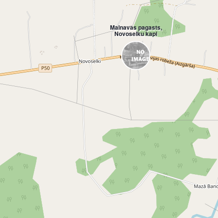
Malnavas pagasts,
Novoselku kapi