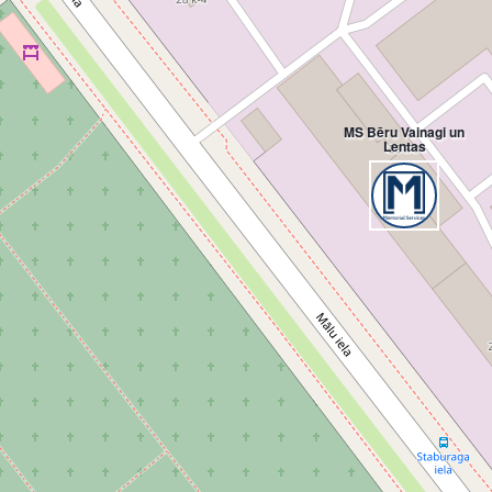
MS Bēru Vainagi un
Lentas