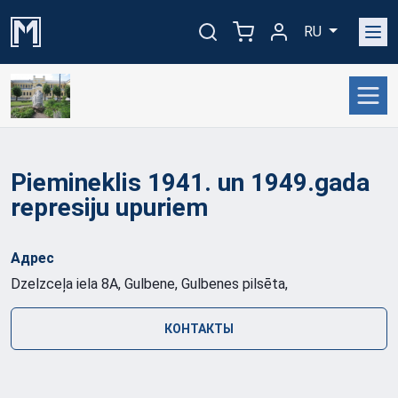
RU
Piemineklis 1941. un 1949.gada
represiju upuriem
Адрес
Dzelzceļa iela 8A, Gulbene, Gulbenes pilsēta,
КОНТАКТЫ