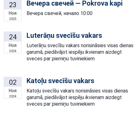
Вечера свечей — Pokrova kapi
23
Вечера свечей, начало 10:00
Ноя
2025
Luterāņu svecīšu vakars
24
Luterāņu svecīšu vakars norisināsies visas dienas
Ноя
garumā, piedāvājot iespēju ikvienam aizdegt
2024
sveces par piemiņu tuviniekiem
Katoļu svecīšu vakars
02
Katoļu svecīšu vakars norisināsies visas dienas
Ноя
garumā, piedāvājot iespēju ikvienam aizdegt
2024
sveces par piemiņu tuviniekiem