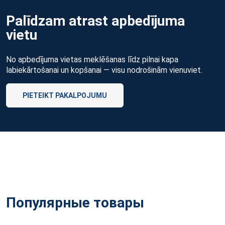
Palīdzam atrast apbedījuma
vietu
No apbedījuma vietas meklēšanas līdz pilnai kapa
labiekārtošanai un kopšanai — visu nodrošinām vienuviet.
PIETEIKT PAKALPOJUMU
Популярные товары