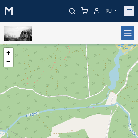
RU
+
−