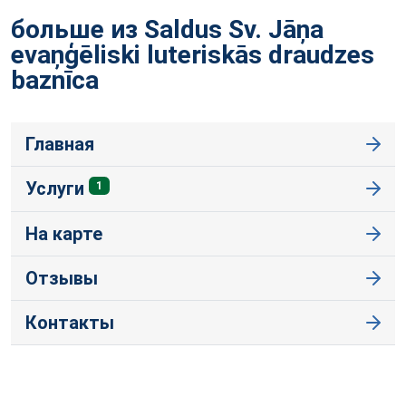
больше из Saldus Sv. Jāņa
evaņģēliski luteriskās draudzes
baznīca
Главная
Услуги
1
На карте
Отзывы
Контакты