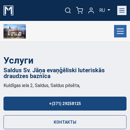
RU
Услуги
Saldus Sv. Jāņa evaņģēliski luteriskās
draudzes
baznīca
Kuldīgas iela 2, Saldus, Saldus pilsēta,
+(371) 29258125
КОНТАКТЫ