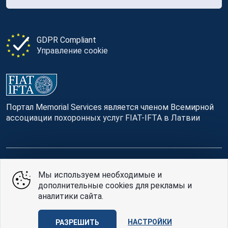
GDPR Compliant
Управление cookie
Портал Memorial Services является членом Всемирной
ассоциации похоронных услуг FIAT-IFTA в Латвии
© Memorial Services, 2016 — 2026 pr3-g
Мы используем необходимые и
дополнительные cookies для рекламы и
Политике конфиденциальности
и
условия
аналитики сайта.
использования
Design
AABB TEAM
НАСТРОЙКИ
РАЗРЕШИТЬ