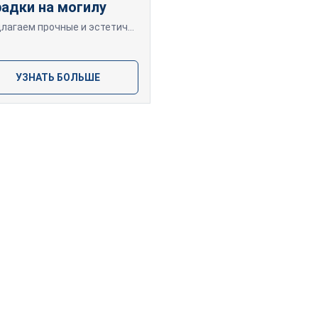
радки на могилу
Предлагаем прочные и эстетичные оградки из металла или гранита. Разнообразные дизайны и размеры, профессиональное изготовление и установка по всей Латвии
УЗНАТЬ БОЛЬШЕ