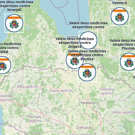
lsts tiesu medicīnas
Valmierā
kspertīzes centrs
Venstpilī
Valsts tiesu medicīnas
ekspertīzes centrs
Valsts tiesu medicīnas
Valsts tiesu m
ekspertīzes centrs
esu medicīnas
ekspertīzes 
Jelgavā
īzes centrs
Pļaviņā
Valsts tiesu medicīnas
epājā
ekspertīzes centrs
Bauskā
V