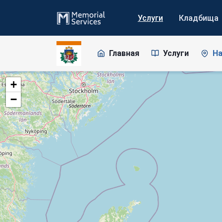
Услуги
Кладбища
Главная
Услуги
На
+
−