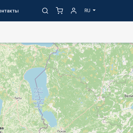
RU
онтакты
nas
s