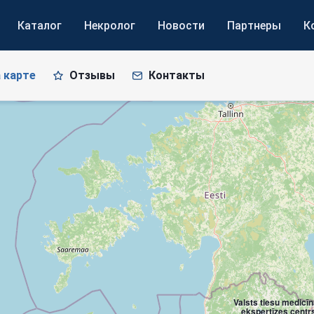
Каталог
Некролог
Новости
Партнеры
К
 карте
Отзывы
Контакты
Valsts tiesu medicī
ekspertīzes centr