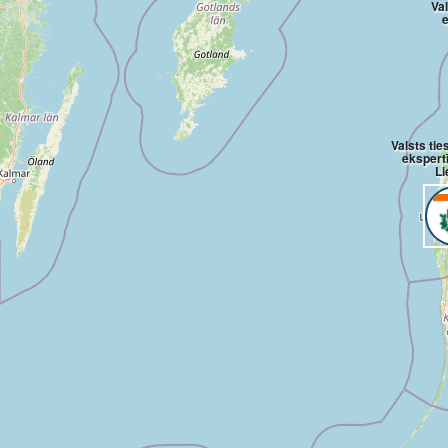
Va
e
Valsts ti
ekspert
Li