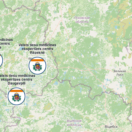
edicīnas
centrs
Valsts tiesu medicīnas
s
ekspertīzes centrs
Rēzeknē
alsts tiesu medicīnas
ekspertīzes centrs
Daugavpilī