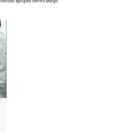
eselības aprūpes centrs.Morgs