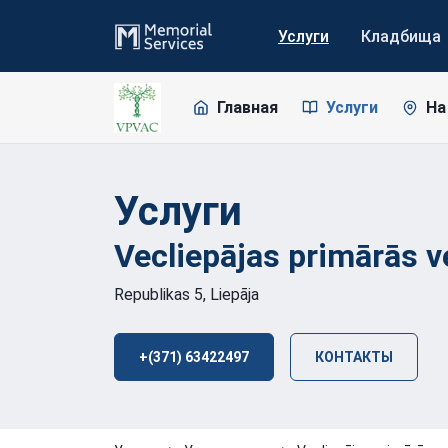
Услуги
Кладбища
Главная
Услуги
На
Услуги
Vecliepājas primārās 
Republikas 5, Liepāja
+(371) 63422497
КОНТАКТЫ