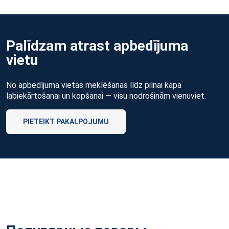
Palīdzam atrast apbedījuma
vietu
No apbedījuma vietas meklēšanas līdz pilnai kapa
labiekārtošanai un kopšanai — visu nodrošinām vienuviet.
PIETEIKT PAKALPOJUMU