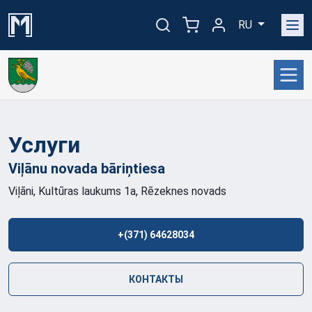
RU
Услуги
Viļānu novada
bāriņtiesa
Viļāni, Kultūras laukums 1a, Rēzeknes novads
+(371) 64628034
КОНТАКТЫ