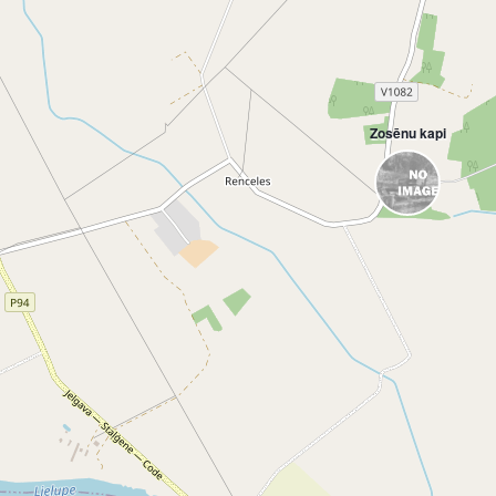
Zosēnu kapi