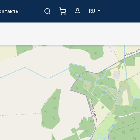
RU
онтакты