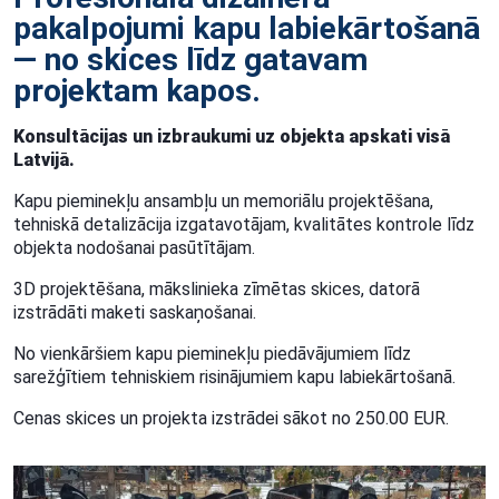
pakalpojumi kapu labiekārtošanā
— no skices līdz gatavam
projektam kapos.
Konsultācijas un izbraukumi uz objekta apskati visā
Latvijā.
Kapu pieminekļu ansambļu un memoriālu projektēšana,
tehniskā detalizācija izgatavotājam, kvalitātes kontrole līdz
objekta nodošanai pasūtītājam.
3D projektēšana, mākslinieka zīmētas skices, datorā
izstrādāti maketi saskaņošanai.
No vienkāršiem kapu pieminekļu piedāvājumiem līdz
sarežģītiem tehniskiem risinājumiem kapu labiekārtošanā.
Cenas skices un projekta izstrādei sākot no 250.00 EUR.