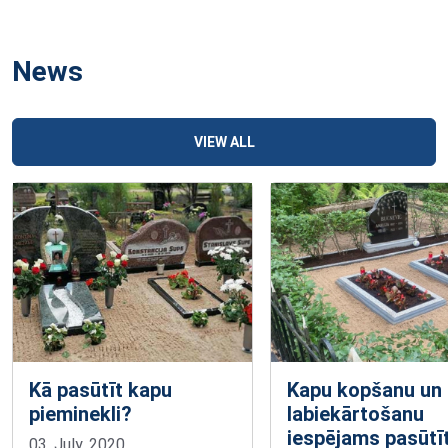
News
VIEW ALL
Kā pasūtīt kapu
Kapu kopšanu un
pieminekli?
labiekārtošanu
iespējams pasūtī
03. July, 2020