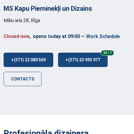
MS Kapu Pieminekļi un
Dizains
Mālu iela 28, Rīga
Closed now
, opens today at 09:00
—
Work Schedule
24/7
24 / 7
+(371) 22 080 569
+(371) 23 993 977
CONTACTS
Profesionāla dizainera