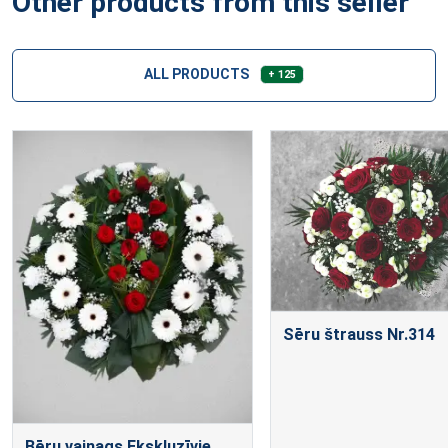
Other products from this seller
ALL PRODUCTS
+ 125
Sēru štrauss Nr.314
Bēru vainags Ekskluzīvie