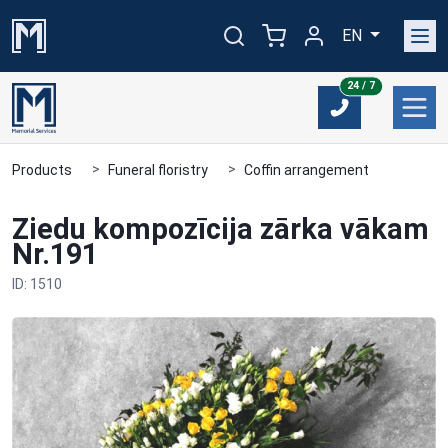
EN
24/7
24 / 7
Products
Funeral floristry
Coffin arrangement
Ziedu kompozīcija zārka vākam
Nr.191
ID: 1510