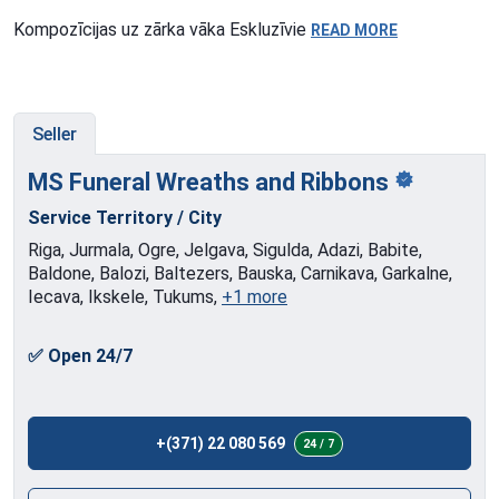
Kompozīcijas uz zārka vāka Eskluzīvie
READ MORE
Seller
MS Funeral Wreaths and
Ribbons
Service Territory / City
Riga, Jurmala, Ogre, Jelgava, Sigulda, Adazi, Babite,
Baldone, Balozi, Baltezers, Bauska, Carnikava, Garkalne,
Iecava, Ikskele, Tukums,
+1 more
✅ Open 24/7
+(371) 22 080 569
24 / 7