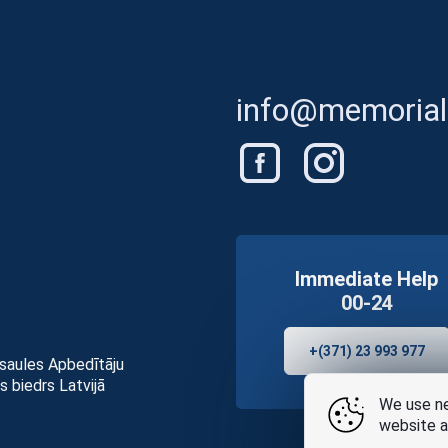
info@memorials
Immediate Help
00-24
+(371) 23 993 977
asaules Apbedītāju
s biedrs Latvijā
We use ne
website a