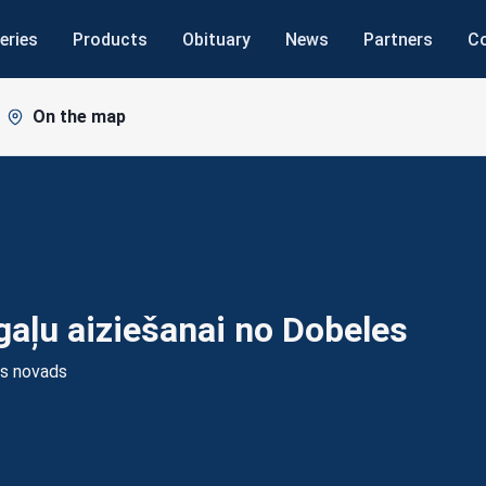
eries
Products
Obituary
News
Partners
C
On the map
aļu aiziešanai no
Dobeles
es novads