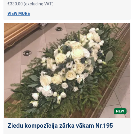
€330.00 (excluding VAT)
VIEW MORE
NEW
Ziedu kompozīcija zārka vākam Nr.195