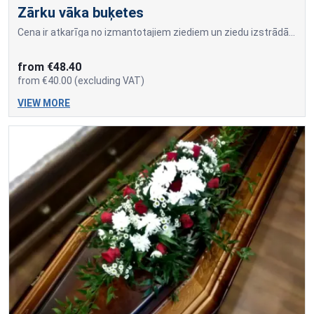
Zārku vāka buķetes
Cena ir atkarīga no izmantotajiem ziediem un ziedu izstrādājumu apjoma.
from €48.40
from €40.00 (excluding VAT)
VIEW MORE