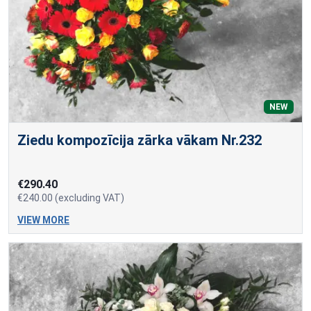
NEW
Ziedu kompozīcija zārka vākam Nr.232
€290.40
€240.00 (excluding VAT)
VIEW MORE