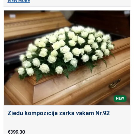
VIEW MORE
NEW
Ziedu kompozīcija zārka vākam Nr.92
€399.30