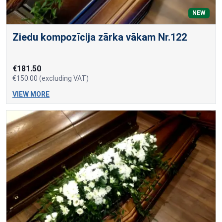
NEW
Ziedu kompozīcija zārka vākam Nr.122
€181.50
€150.00 (excluding VAT)
VIEW MORE