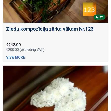
NEW
Ziedu kompozīcija zārka vākam Nr.123
€242.00
€200.00 (excluding VAT)
VIEW MORE