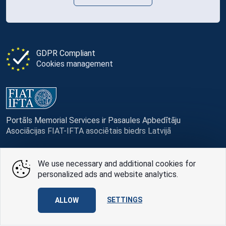
GDPR Compliant
Cookies management
Portāls Memorial Services ir Pasaules Apbedītāju
Asociācijas FIAT-IFTA asociētais biedrs Latvijā
We use necessary and additional cookies for
personalized ads and website analytics.
© Memorial Services, 2016 — 2026 pr3-g
SETTINGS
Privacy Policy
ALLOW
and
terms of use
Design
AABB TEAM