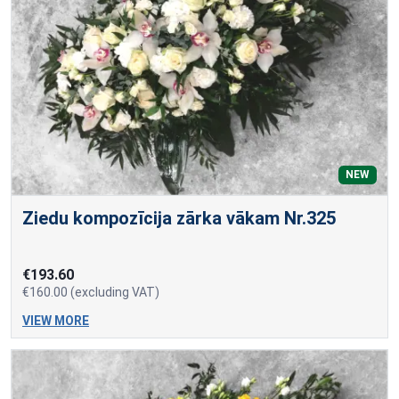
NEW
Ziedu kompozīcija zārka vākam Nr.325
€193.60
€160.00 (excluding VAT)
VIEW MORE