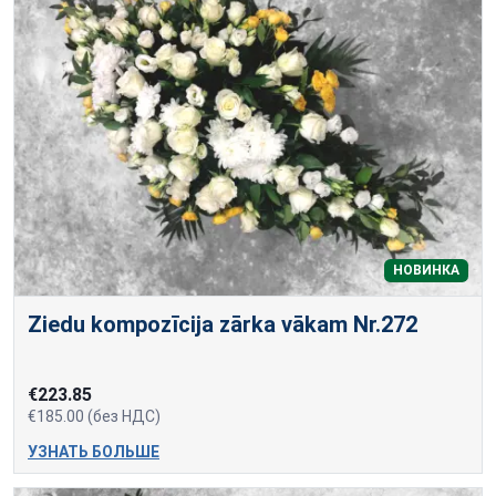
НОВИНКА
Ziedu kompozīcija zārka vākam Nr.272
€223.85
€185.00 (без НДС)
УЗНАТЬ БОЛЬШЕ