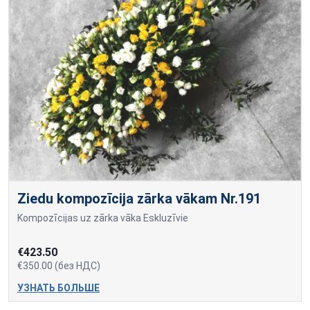
Ziedu kompozīcija zārka vākam Nr.191
Kompozīcijas uz zārka vāka Eskluzīvie
€423.50
€350.00 (без НДС)
УЗНАТЬ БОЛЬШЕ