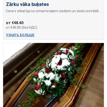
Zārku vāka buķetes
Cena ir atkarīga no izmantotajiem ziediem un ziedu izstrādājumu apjoma.
от €48.40
от €40.00 (без НДС)
УЗНАТЬ БОЛЬШЕ