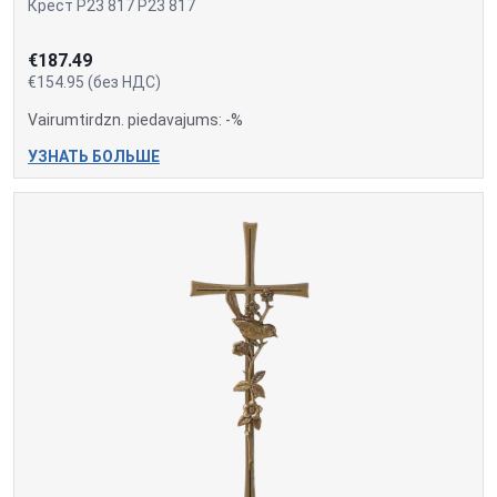
Крест P23 817 P23 817
€187.49
€154.95 (без НДС)
Vairumtirdzn. piedavajums: -%
УЗНАТЬ БОЛЬШЕ