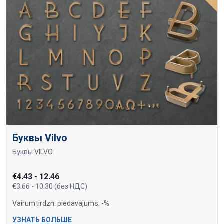
Буквы Vilvo
Буквы VILVO
€4.43 - 12.46
€3.66 - 10.30 (без НДС)
Vairumtirdzn. piedavajums: -%
УЗНАТЬ БОЛЬШЕ