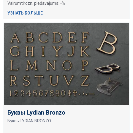
Vairumtirdzn. piedavajums: -%
УЗНАТЬ БОЛЬШЕ
Буквы Lydian Bronzo
Буквы LYDIAN BRONZO