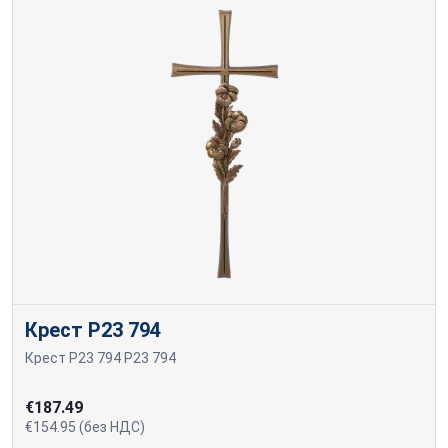
Крест P23 794
Крест P23 794 P23 794
€187.49
€154.95 (без НДС)