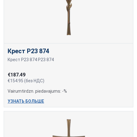
Крест P23 874
Крест P23 874 P23 874
€187.49
€154.95 (без НДС)
Vairumtirdzn. piedavajums: -%
УЗНАТЬ БОЛЬШЕ