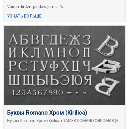
Vairumtirdzn. piedavajums: -%
УЗНАТЬ БОЛЬШЕ
Буквы Romano Хром (Kirilica)
Буквы Romano Хром (Kirilica) RAIDĖS ROMANO CHROMAS (KIRILICA)