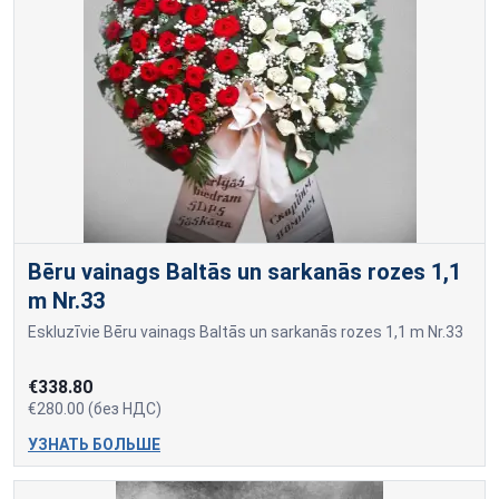
Bēru vainags Baltās un sarkanās rozes 1,1
m Nr.33
Eskluzīvie Bēru vainags Baltās un sarkanās rozes 1,1 m Nr.33
€338.80
€280.00 (без НДС)
УЗНАТЬ БОЛЬШЕ