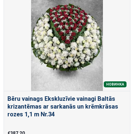
НОВИНКА
Bēru vainags Ekskluzīvie vainagi Baltās
krizantēmas ar sarkanās un krēmkrāsas
rozes 1,1 m Nr.34
€387.20