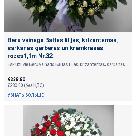
Bēru vainags Baltās lilijas, krizantēmas,
sarkanās gerberas un krēmkrāsas
rozes1,1m Nr.32
Eskluziīvie Bēru vainags Baltās lilijas, krizantēmas, sarkanās gerberas un krēmkrāsas rozes1,1m Nr.32
€338.80
€280.00 (без НДС)
УЗНАТЬ БОЛЬШЕ