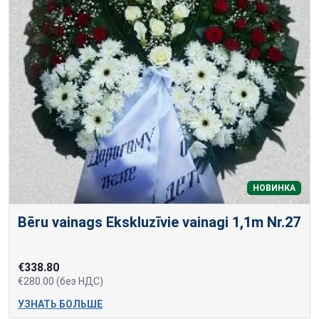
НОВИНКА
Bēru vainags Ekskluzīvie vainagi 1,1m Nr.27
€338.80
€280.00 (без НДС)
УЗНАТЬ БОЛЬШЕ