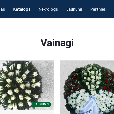
tas
Katalogs
Nekrologs
Jaunumi
Partnieri
Vainagi
JAUNUMS