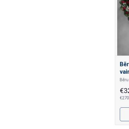
Bēr
vai
€3
€270