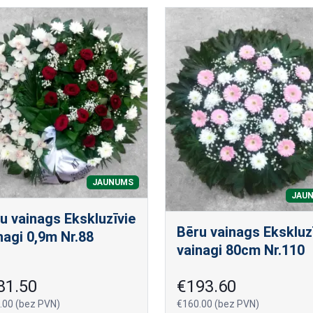
JAUNUMS
JAU
u vainags Ekskluzīvie
Bēru vainags Ekskluz
nagi 0,9m Nr.88
vainagi 80cm Nr.110
81.50
€193.60
.00 (bez PVN)
€160.00 (bez PVN)