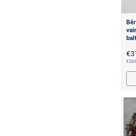
Bēr
vai
bal
€3
€260