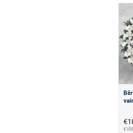
Bēr
vai
€1
€150