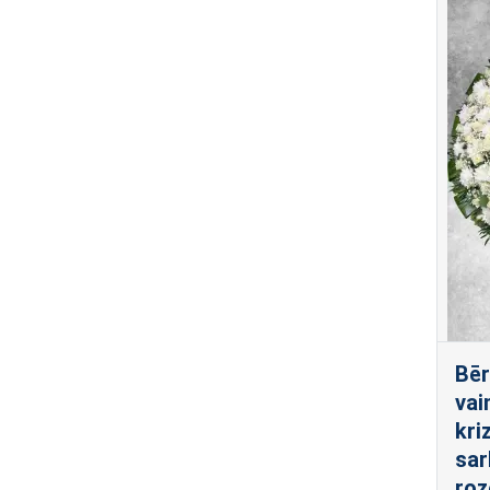
Bēr
vai
kri
sar
roz