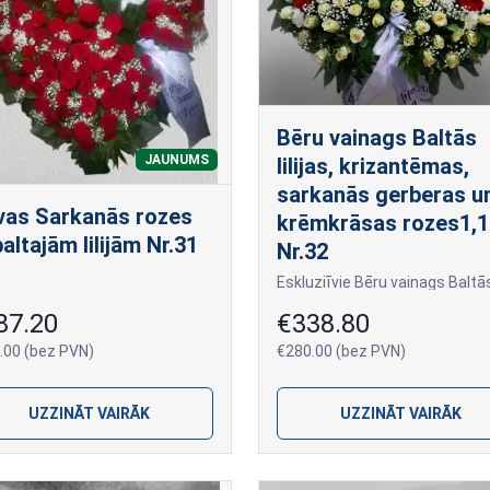
Bēru vainags Baltās
JAUNUMS
lilijas, krizantēmas,
sarkanās gerberas u
vas Sarkanās rozes
krēmkrāsas rozes1,
baltajām lilijām Nr.31
Nr.32
87.20
€338.80
.00 (bez PVN)
€280.00 (bez PVN)
UZZINĀT VAIRĀK
UZZINĀT VAIRĀK