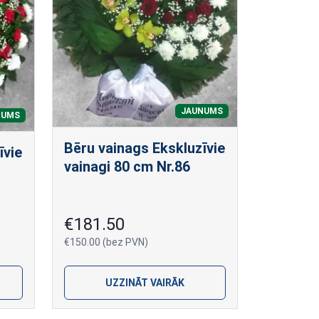
JAUNUMS
NUMS
Bēru vainags Ekskluzīvie
īvie
vainagi 80 cm Nr.86
€181.50
€150.00 (bez PVN)
UZZINĀT VAIRĀK