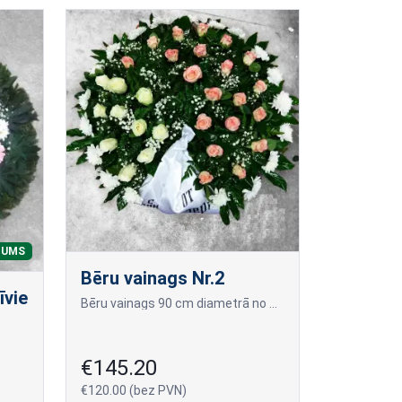
NUMS
Bēru vainags Nr.2
īvie
Bēru vainags 90 cm diametrā no svaigi grieztām rozēm baltā un rozā krāsā.
€145.20
€120.00 (bez PVN)