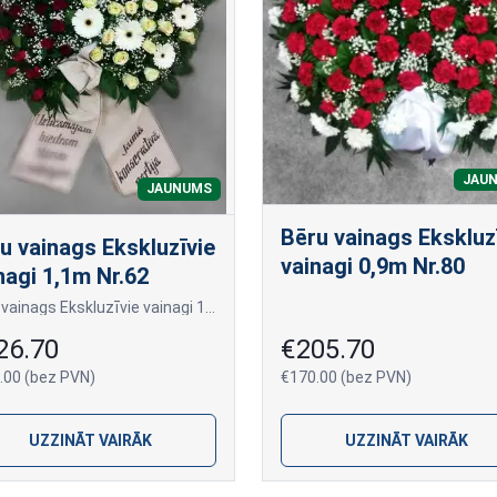
JAU
JAUNUMS
Bēru vainags Ekskluz
u vainags Ekskluzīvie
vainagi 0,9m Nr.80
nagi 1,1m Nr.62
Bēru vainags Ekskluzīvie vainagi 1,1m Nr.62
26.70
€205.70
.00 (bez PVN)
€170.00 (bez PVN)
UZZINĀT VAIRĀK
UZZINĀT VAIRĀK