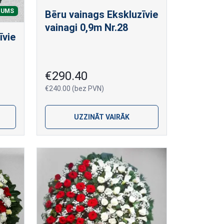
NUMS
Bēru vainags Ekskluzīvie
vainagi 0,9m Nr.28
īvie
€290.40
€240.00 (bez PVN)
UZZINĀT VAIRĀK