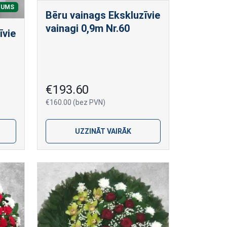
NUMS
Bēru vainags Ekskluzīvie
vainagi 0,9m Nr.60
īvie
€193.60
€160.00 (bez PVN)
UZZINĀT VAIRĀK