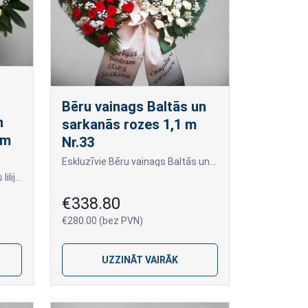
Bēru vainags Baltās un
n
sarkanās rozes 1,1 m
1m
Nr.33
Eskluzīvie Bēru vainags Baltās un sarkanās rozes 1,1 m Nr.33
Eskluziīvie Bēru vainags Baltās lilijas, krizantēmas, sarkanās gerberas un krēmkrāsas rozes1,1m Nr.32
€338.80
€280.00 (bez PVN)
UZZINĀT VAIRĀK