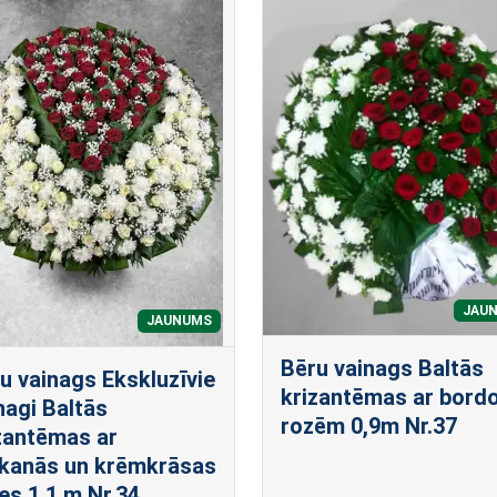
JAU
JAUNUMS
Bēru vainags Baltās
u vainags Ekskluzīvie
krizantēmas ar bord
nagi Baltās
rozēm 0,9m Nr.37
zantēmas ar
kanās un krēmkrāsas
es 1,1 m Nr.34