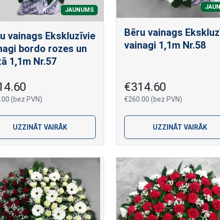
JAU
JAUNUMS
Bēru vainags Ekskluz
u vainags Ekskluzīvie
vainagi 1,1m Nr.58
nagi bordo rozes un
tā 1,1m Nr.57
14.60
€314.60
.00 (bez PVN)
€260.00 (bez PVN)
UZZINĀT VAIRĀK
UZZINĀT VAIRĀK