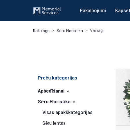
Pakalpojumi
Kapsē
Vainagi
Katalogs
Sēru Floristika
max.marketplace.skip_to_products
Preču kategorijas
Apbedīšanai
Sēru Floristika
Visas apakškategorijas
Sēru lentas